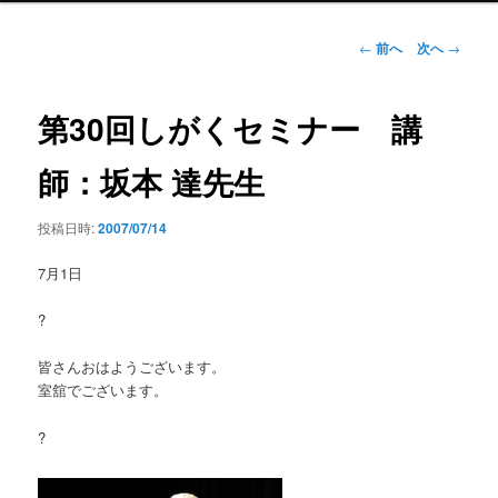
ン
メ
投
←
前へ
次へ
→
ニ
稿
ュ
ナ
ー
ビ
第30回しがくセミナー 講
ゲ
ー
師：坂本 達先生
シ
ョ
投稿日時:
2007/07/14
ン
7月1日
?
皆さんおはようございます。
室舘でございます。
?