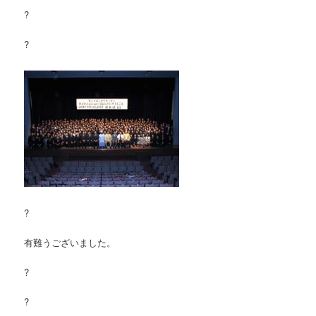
?
?
?
有難うございました。
?
?