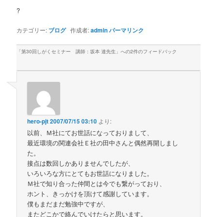
?
カテゴリー:
ブログ
作成者:
admin
パーマリンク
「
第30回しがくセミナー 講師：坂本 達先生
」への2件のフィードバック
hero-pjt
2007/07/15 03:10
より:
以前、Ｍ社にてお世話になっておりまして、
最近環境の関連会社Ｅ社の田中さんと偶然再開しまし
た。
接点は数回しかありませんでしたが、
いろいろな方にとてもお世話になりました。
Ｍ社で知り合った仲間とは今でも繋がっており、
ホント、きっかけを頂けて感謝しています。
僕もまだまだ勉強中ですが、
またどこかで絡んでいけたらと思います。