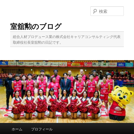
メ
イ
検
ン
索
コ
室舘勲のブログ
ン
テ
総合人材プロデュース業の株式会社キャリアコンサルティング代表
ン
取締役社長室舘勲の日記です。
ツ
へ
移
動
メ
ホーム
プロフィール
イ