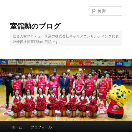
メ
イ
検
ン
索
コ
室舘勲のブログ
ン
テ
総合人材プロデュース業の株式会社キャリアコンサルティング代表
ン
取締役社長室舘勲の日記です。
ツ
へ
移
動
メ
ホーム
プロフィール
イ