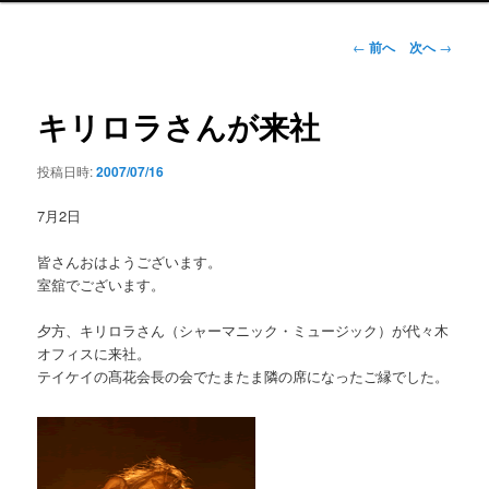
ン
メ
投
←
前へ
次へ
→
ニ
稿
ュ
ナ
ー
ビ
キリロラさんが来社
ゲ
ー
投稿日時:
2007/07/16
シ
ョ
7月2日
ン
皆さんおはようございます。
室舘でございます。
夕方、キリロラさん（シャーマニック・ミュージック）が代々木
オフィスに来社。
テイケイの髙花会長の会でたまたま隣の席になったご縁でした。