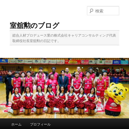
メ
イ
検
ン
索
コ
室舘勲のブログ
ン
テ
総合人材プロデュース業の株式会社キャリアコンサルティング代表
ン
取締役社長室舘勲の日記です。
ツ
へ
移
動
メ
ホーム
プロフィール
イ