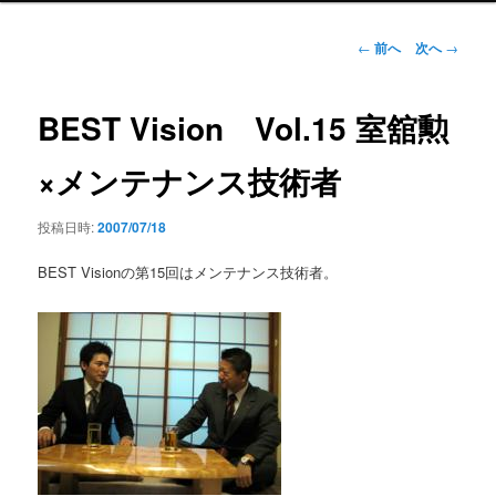
ン
メ
投
←
前へ
次へ
→
ニ
稿
ュ
ナ
ー
ビ
BEST Vision Vol.15 室舘勲
ゲ
ー
×メンテナンス技術者
シ
ョ
投稿日時:
2007/07/18
ン
BEST Visionの第15回はメンテナンス技術者。