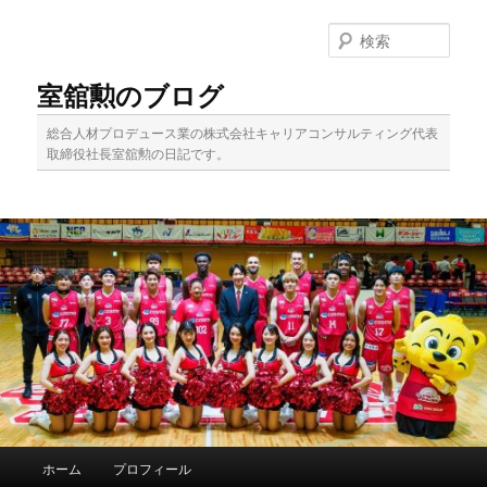
メ
イ
検
ン
索
コ
室舘勲のブログ
ン
テ
総合人材プロデュース業の株式会社キャリアコンサルティング代表
ン
取締役社長室舘勲の日記です。
ツ
へ
移
動
メ
ホーム
プロフィール
イ