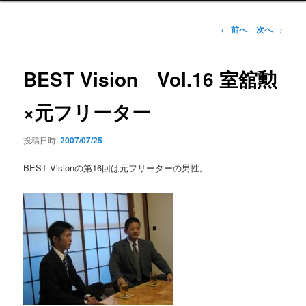
ン
メ
投
←
前へ
次へ
→
ニ
稿
ュ
ナ
ー
ビ
BEST Vision Vol.16 室舘勲
ゲ
ー
×元フリーター
シ
ョ
投稿日時:
2007/07/25
ン
BEST Visionの第16回は元フリーターの男性。