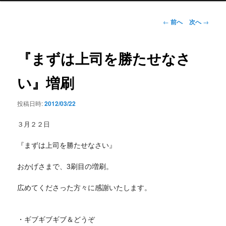
ン
メ
投
←
前へ
次へ
→
ニ
稿
ュ
ナ
ー
ビ
『まずは上司を勝たせなさ
ゲ
ー
い』増刷
シ
ョ
投稿日時:
2012/03/22
ン
３月２２日
『まずは上司を勝たせなさい』
おかげさまで、3刷目の増刷。
広めてくださった方々に感謝いたします。
・ギブギブギブ＆どうぞ