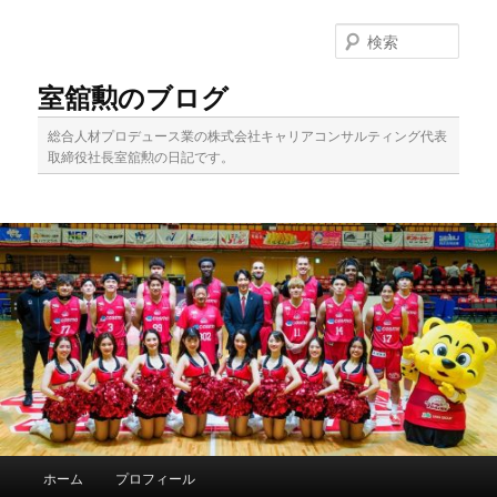
メ
イ
検
ン
索
コ
室舘勲のブログ
ン
テ
総合人材プロデュース業の株式会社キャリアコンサルティング代表
ン
取締役社長室舘勲の日記です。
ツ
へ
移
動
メ
ホーム
プロフィール
イ