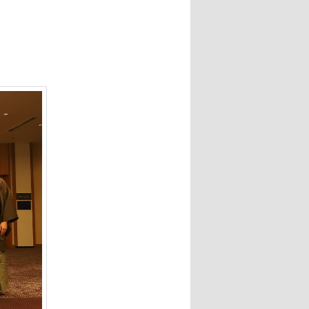
ー
シ
ョ
ン