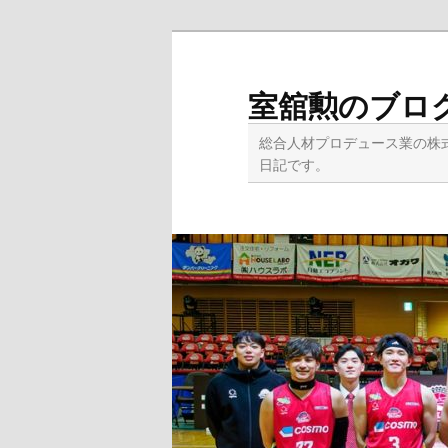
メ
イ
ン
室舘勲のブロ
コ
ン
総合人材プロデュース業の株
テ
日記です。
ン
ツ
へ
移
動