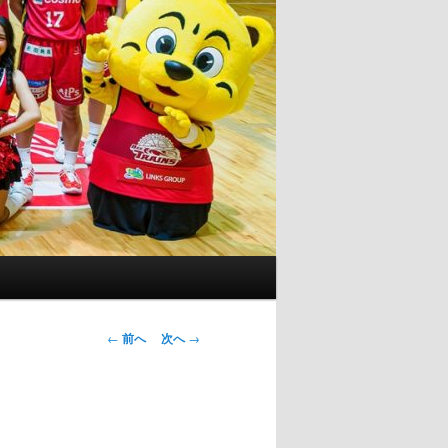
投
←
前へ
次へ
→
稿
ナ
ビ
ゲ