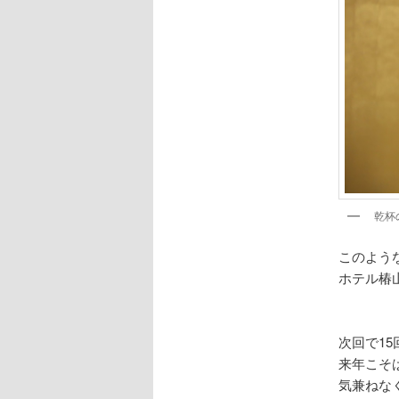
乾杯
このよう
ホテル椿
次回で1
来年こそ
気兼ねな