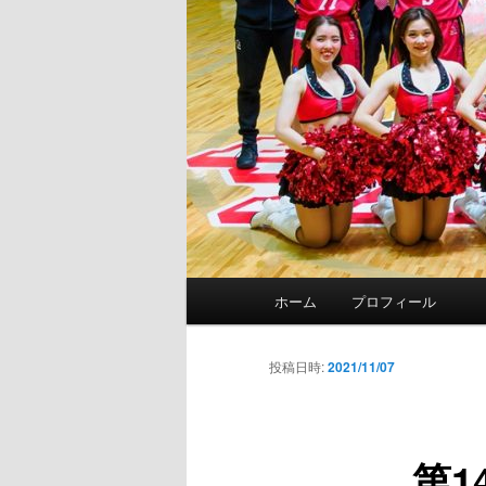
メ
ホーム
プロフィール
イ
ン
メ
投稿日時:
2021/11/07
ニ
ュ
ー
第1