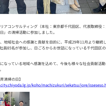
リアコンサルティング（本社：東京都千代田区、代表取締役：室舘
日」の清掃活動に参加しました。
、地域社会への感謝と貢献を目的に、平成29年11月より継続
社員85名が参加し、日ごろからお世話になっている千代田区
になっている地域へ感謝を込めて、今後も様々な社会貢献活動
。
斉清掃の日】
city.chiyoda.lg.jp/koho/machizukuri/sekatsu/jore/isseseso.