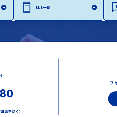
SNS一覧
わせ
フ
380
年末年始を除く）