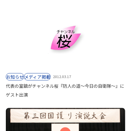
お知らせ
⁨⁩メディア掲載
2012.03.17
代表の室舘がチャンネル桜『防人の道〜今日の自衛隊〜』に
ゲスト出演