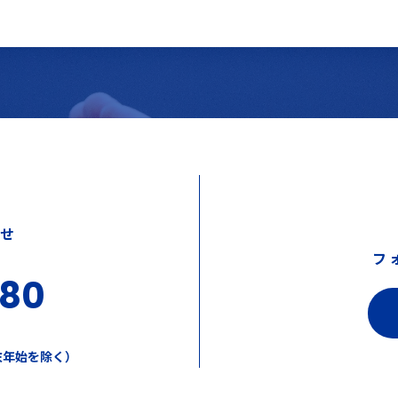
わせ
フ
380
年末年始を除く）