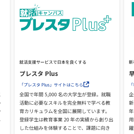
就活支援サービスで日本を良くする
新
プレスタ Plus
「プレスタ Plus」サイトはこちら
「
こ
全国で年間 5,000 名の大学生が登録。就職
企
の
活動に必要なスキルを完全無料で学べる教
新
ッ
育カリキュラムを全国に展開しています。
年
し
登録学生は教育事業 20 年の実績から創り出
用
した仕組みを体験することで、課題に向き
躍