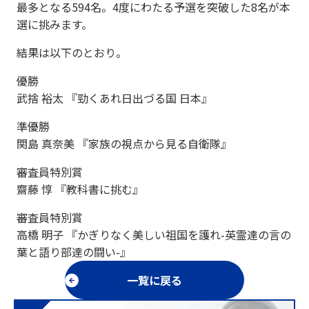
最多となる594名。4度にわたる予選を突破した8名が本
選に挑みます。
結果は以下のとおり。
優勝
武捨 裕太 『勁くあれ日出づる国 日本』
準優勝
関島 真奈美 『家族の視点から見る自衛隊』
審査員特別賞
齋藤 惇 『教科書に挑む』
審査員特別賞
高橋 明子 『かぎりなく美しい祖国を護れ-英霊達の言の
葉と語り部達の闘い-』
一覧に戻る