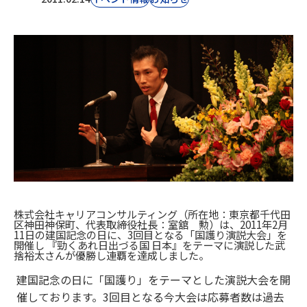
株式会社キャリアコンサルティング（所在地：東京都千代田
区神田神保町、代表取締役社長：室舘 勲）は、2011年2月
11日の建国記念の日に、3回目となる「国護り演説大会」を
開催し 『勁くあれ日出づる国 日本』をテーマに演説した武
捨裕太さんが優勝し連覇を達成しました。
建国記念の日に「国護り」をテーマとした演説大会を開
催しております。3回目となる今大会は応募者数は過去