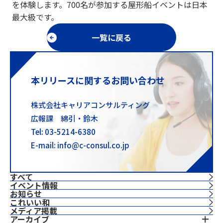
を体験します。700名が参加する屋形船イベントは日本
最大級です。
一覧に戻る
本リリースに関するお問い合わせ
株式会社キャリアコンサルティング
広報課 綿引・鈴木
Tel: 03-5214-6380
E-mail: info@c-consul.co.jp
すべて
イベント情報
お知らせ
これいい和
⁨⁩メディア掲載
アーカイブ