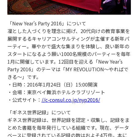
「New Year’s Party 2016」について
凜とした人づくりを理念に掲げ、20代向けの教育事業を
展開するるキャリアコンサルティングが主催する新年パ
ーティー。華やかで盛大な集まりを体験し、良い新年の
スタートになるよう願い1000名規模のパーティーを毎年
1月に開催しています。12回目を迎える「New Year’s
Party 2016」のテーマは「MY REVOLUTION〜やればで
きる〜」です。
・日時：2016年1月24日（日）15:00開演
・会場：東京ベイ舞浜ホテルクラブリゾート
・公式サイト：
//c-consul.co.jp/nyp2016/
「ギネス世界記録」について
ギネス世界記録は、世界記録を認定・収集し、記録をま
とめた書籍を毎年発行している組織です。現在、データ
ベースに登録されている記録の数はおよそ4万件。本に