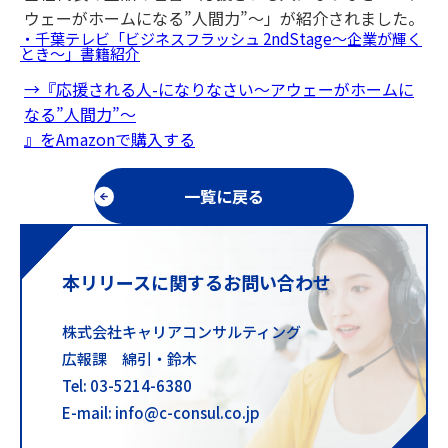
ウェーがホームになる”人間力”〜」が紹介されました。
・千葉テレビ「ビジネスフラッシュ 2ndStage〜企業が輝く
とき〜」書籍紹介
→『応援される人-になりなさい〜アウェーがホームに
なる”人間力”〜
』をAmazonで購入する
一覧に戻る
本リリースに関するお問い合わせ
株式会社キャリアコンサルティング
広報課 綿引・鈴木
Tel: 03-5214-6380
E-mail: info@c-consul.co.jp