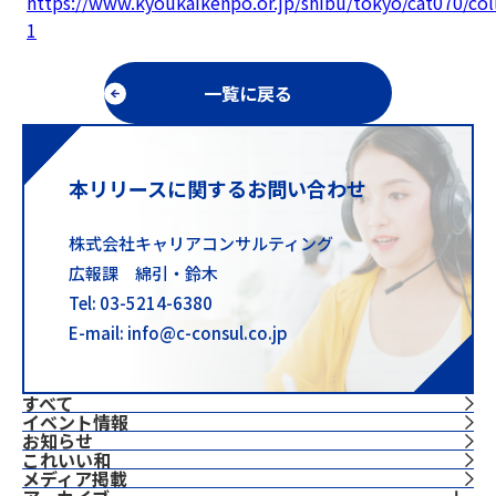
https://www.kyoukaikenpo.or.jp/shibu/tokyo/cat070/co
1
一覧に戻る
本リリースに関するお問い合わせ
株式会社キャリアコンサルティング
広報課 綿引・鈴木
Tel: 03-5214-6380
E-mail: info@c-consul.co.jp
すべて
イベント情報
お知らせ
これいい和
⁨⁩メディア掲載