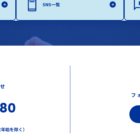
SNS一覧
わせ
フ
380
年末年始を除く）