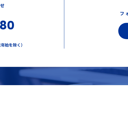
わせ
フ
380
年末年始を除く）