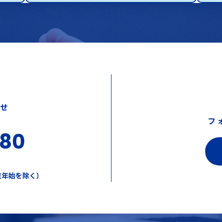
わせ
フ
380
年末年始を除く）