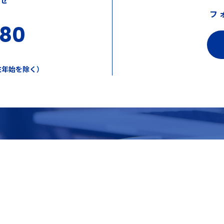
フ
380
年末年始を除く）