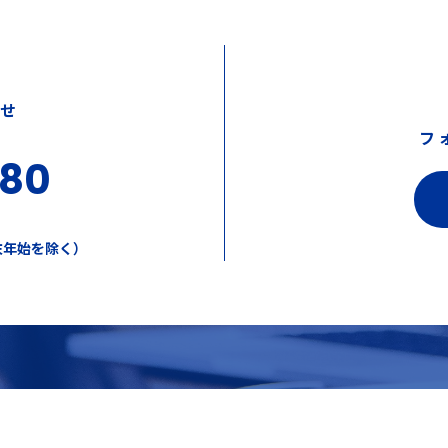
わせ
フ
380
年末年始を除く）