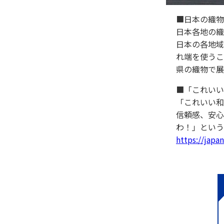
■日本の織物
日本各地の織
日本の各地域
れ端を使うこ
県の織物で展
■「これいい
「これいい和
信頼感、安心
わ！」という
https://japan