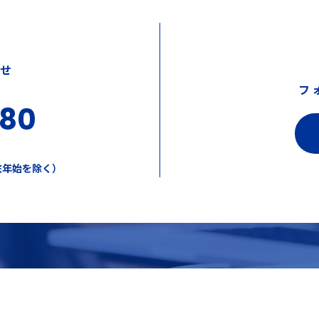
わせ
フ
380
年末年始を除く）