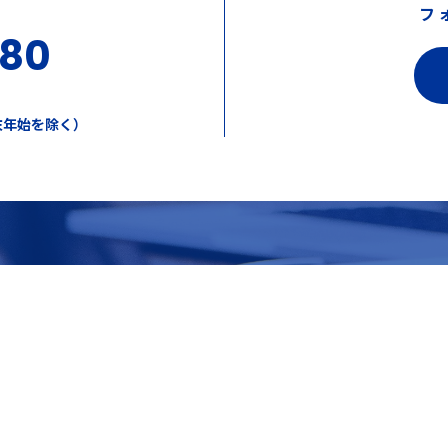
フ
380
年末年始を除く）