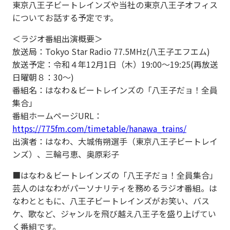
東京八王子ビートレインズや当社の東京八王子オフィス
についてお話する予定です。
＜ラジオ番組出演概要＞
放送局：Tokyo Star Radio 77.5MHz(八王子エフエム)
放送予定：令和４年12月1日（木）19:00～19:25(再放送
日曜朝８：30～)
番組名：はなわ＆ビートレインズの「八王子だョ！全員
集合」
番組ホームページURL：
https://775fm.com/timetable/hanawa_trains/
出演者：はなわ、大城侑朔選手（東京八王子ビートレイ
ンズ）、三輪弓恵、奥原彩子
■はなわ＆ビートレインズの「八王子だョ！全員集合」
芸人のはなわがパーソナリティを務めるラジオ番組。は
なわとともに、八王子ビートレインズがお笑い、バス
ケ、歌など、ジャンルを飛び越え八王子を盛り上げてい
く番組です。