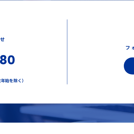
わせ
フ
380
年末年始を除く）