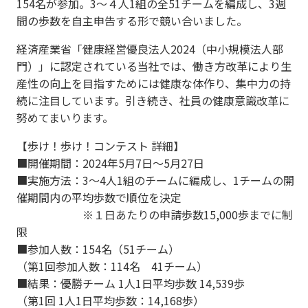
154名が参加。3～４人1組の全51チームを編成し、3週
間の歩数を自主申告する形で競い合いました。
経済産業省「健康経営優良法人2024（中小規模法人部
門）」に認定されている当社では、働き方改革により生
産性の向上を目指すためには健康な体作り、集中力の持
続に注目しています。引き続き、社員の健康意識改革に
努めてまいります。
【歩け！歩け！コンテスト 詳細】
■開催期間：2024年5月7日〜5月27日
■実施方法：3～4人1組のチームに編成し、1チームの開
催期間内の平均歩数で順位を決定
※１日あたりの申請歩数15,000歩までに制
限
■参加人数：154名（51チーム）
（第1回参加人数：114名 41チーム）
■結果：優勝チーム 1人1日平均歩数 14,539歩
（第1回 1人1日平均歩数：14,168歩）