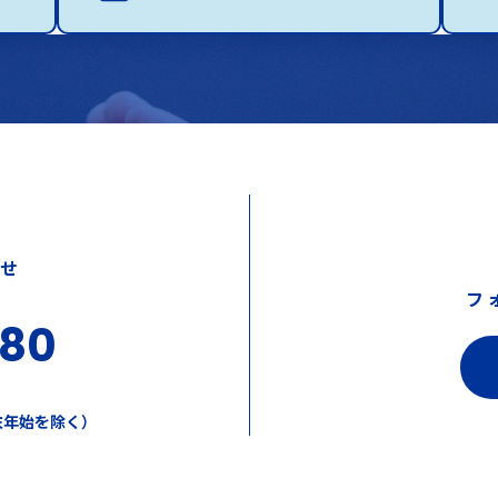
わせ
フ
380
年末年始を除く）