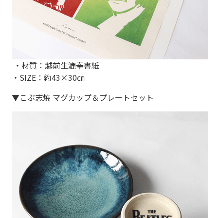
・材質：越前生漉奉書紙
・SIZE：約43×30㎝
▼こぶ志焼 マグカップ＆プレートセット