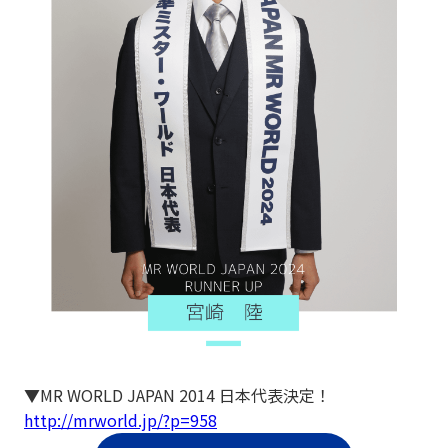
▼MR WORLD JAPAN 2014 日本代表決定！
http://mrworld.jp/?p=958