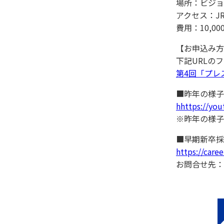
場所：ビジョ
アクセス：J
費用：10,0
【お申込み方
下記URLの
第4回「プレ
■昨年の様子
hhttps://yo
※昨年の様子
■早期新卒採
https://car
お問合せ先：03