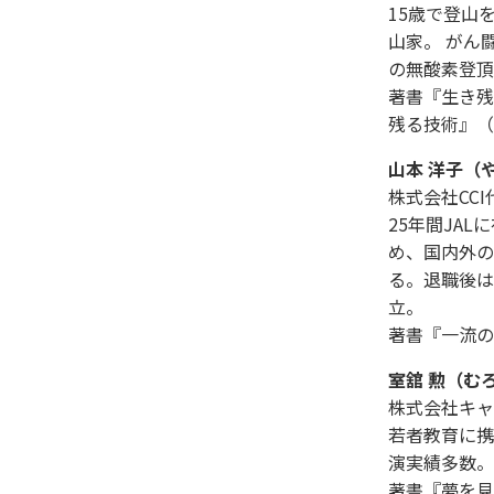
15歳で登山
山家。 がん
の無酸素登頂
著書『生き残
残る技術』（
山本 洋子（
株式会社CC
25年間JA
め、国内外の
る。退職後は
立。
著書『一流の
室舘 勲（む
株式会社キャ
若者教育に携
演実績多数。
著書『夢を見