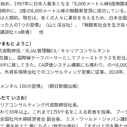
を始め、1997年に日本人最多となる「8,000メートル峰6座
闘病中に、2座の8,000メートル峰の無酸素登頂に成功している。
は人類初。現在は、多くの人々に勇気を与えるため、日本全国
った人の7つの習慣』（山と渓谷社）、『無酸素社会を生き抜
講談社＋α新書） 他
やまもと ようこ）
I代表取締役／元JAL管理職CA／キャリアコンサルタント
Lに在籍し、国際線チーフパーサーとしてファーストクラスを担
VIPに接してきた。CA評価システム構築にも携わり、のべ6,0
、外資系保険会社でのコンサルティング営業に従事。2018年、
メンタル 100の習慣』（朝日新聞出版）
ろだて いさお）
リアコンサルティング代表取締役社長。
わり30年以上。これまで1万6千名をこえる若者を指導。 ブ
全国社内木鶏経営者会 副会長。 ミス・ワールド・ジャパン講
て 夢を叶えて 夢になる』(致知出版社)、『まずは上司を勝た