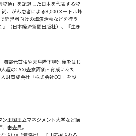
無酸素登頂」を記録した日本を代表する登
尚、がん患者による8,000メートル峰
で経営者向けの講演活動などを行う。
く』（日本経済新聞出版社）、『生き
当。海部元首相や天皇陛下特別便をはじ
00人超のCAの査察評価・育成にあた
人財育成会社「株式会社CCI」を設
ータン王国王立マネジメント大学など講
師、審査員。
せなさい』(講談社)、『「応援される