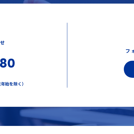
わせ
フ
380
年末年始を除く）