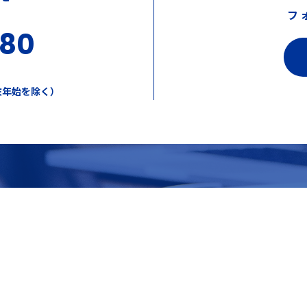
フ
380
年末年始を除く）