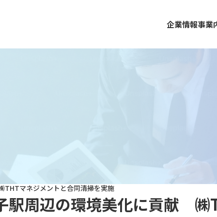
企業情報
事業
㈱THTマネジメントと合同清掃を実施
子駅周辺の環境美化に貢献 ㈱T