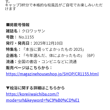
す。
キャップ3杯分で本格的な桧風呂がご自宅でお楽しみいただ
けます
■
掲載号情報
雑誌名：
クロワッサン
号数：
No.1155
発行・発売日：
2025年12月10日
特集名：
「本当に買ってよかったもの 2025」
企画名：
「今年選んだ、体によかったもの」（6P）
流通：
全国の書店・コンビニなどに流通
販売ページはこちらから：
https://magazinehouseshop.jp/SHOP/CR1155.html
▼桧浴に関する詳細はこちらから
https://koreiiwaichiba.com/?
mode=srh&keyword=%C9%B0%CD%E1