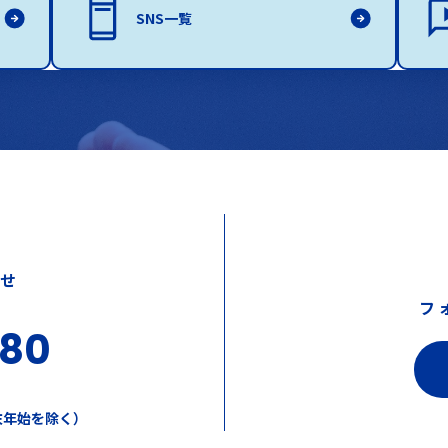
SNS一覧
わせ
フ
380
年末年始を除く）