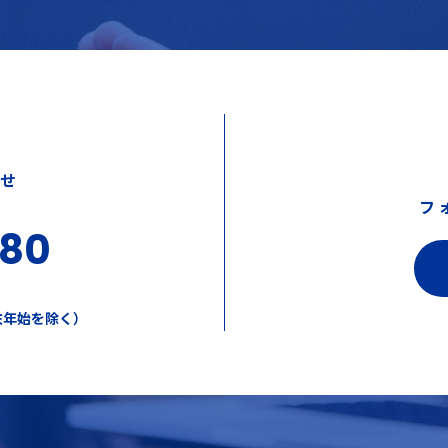
わせ
フ
380
年末年始を除く）