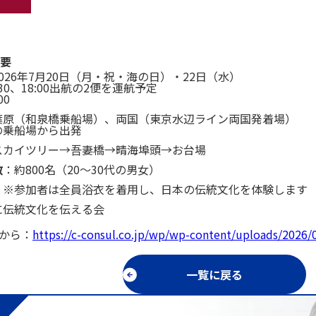
要
2026年7月20日（月・祝・海の日）・22日（水）
:30、18:00出航の2便を運航予定
00
葉原（和泉橋乗船場）、両国（東京水辺ライン両国発着場）
の乗船場から出発
スカイツリー→吾妻橋→晴海埠頭→お台場
数
：約800名（20～30代の男女）
 ※参加者は全員浴衣を着用し、日本の伝統文化を体験します
に伝統文化を伝える会
らから：
https://c-consul.co.jp/wp/wp-content/uploads/2026
一覧に戻る