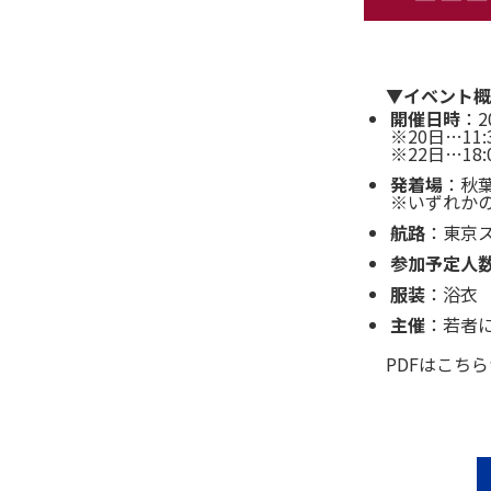
▼
イベント概
開催日時
：
※20日…11
※22日…18:
発着場
：秋
※いずれか
航路
：東京
参加予定人
服装
：浴衣
主催
：若者
PDFはこち