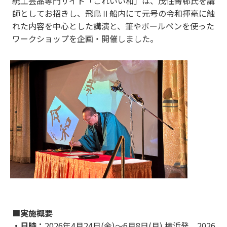
統工芸品専門サイト「これいい和」は、茂住菁邨氏を講
師としてお招きし、飛鳥Ⅱ船内にて元号の令和揮毫に触
れた内容を中心とした講演と、筆やボールペンを使った
ワークショップを企画・開催しました。
■実施概要
・日時：
2026年4月24日(金)～6月8日(月) 横浜発 2026