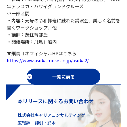
年アラスカ・ハワイグランドクルーズ
※一部区間
・内容：
元号の令和揮毫に触れた講演会、美しく名前を
書くワークショップ、他
・講師：
茂住菁邨氏
・開催場所：
飛鳥Ⅱ船内
▼飛鳥ⅡオフィシャルHPはこちら
https://www.asukacruise.co.jp/asuka2/
一覧に戻る
本リリースに関するお問い合わせ
株式会社キャリアコンサルティング
広報課 綿引・鈴木