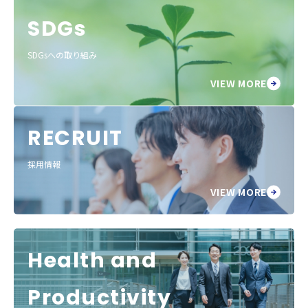
SDGs
SDGsへの取り組み
VIEW MORE
RECRUIT
採用情報
VIEW MORE
Health and
Productivity