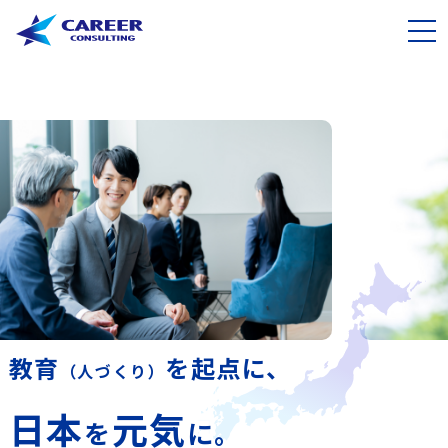
教育
を起点に、
（人づくり）
日本
元気
を
に。