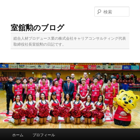
メ
イ
検
ン
索
コ
室舘勲のブログ
ン
テ
総合人材プロデュース業の株式会社キャリアコンサルティング代表
ン
取締役社長室舘勲の日記です。
ツ
へ
移
動
メ
ホーム
プロフィール
イ