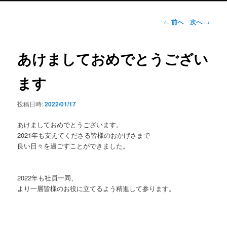
ン
メ
投
←
前へ
次へ
→
ニ
稿
ュ
ナ
ー
ビ
あけましておめでとうござい
ゲ
ー
ます
シ
ョ
投稿日時:
2022/01/17
ン
あけましておめでとうございます。
2021年も支えてくださる皆様のおかげさまで
良い日々を過ごすことができました。
2022年も社員一同、
より一層皆様のお役に立てるよう精進して参ります。