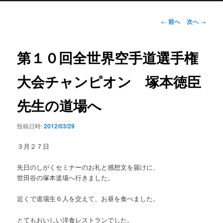
ン
メ
投
←
前へ
次へ
→
ニ
稿
ュ
ナ
ー
ビ
第１０回全世界空手道選手権
ゲ
ー
大会チャンピオン 塚本徳臣
シ
ョ
先生の道場へ
ン
投稿日時:
2012/03/29
３月２７日
先日のしがくセミナーのお礼と感想文を届けに、
世田谷の塚本道場へ行きました。
近くで道場生６人を交えて、お昼を食べました。
とてもおいしい洋食レストランでした。