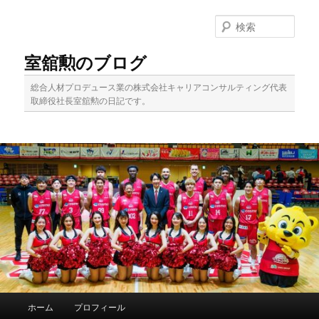
メ
イ
検
ン
索
コ
室舘勲のブログ
ン
テ
総合人材プロデュース業の株式会社キャリアコンサルティング代表
ン
取締役社長室舘勲の日記です。
ツ
へ
移
動
メ
ホーム
プロフィール
イ