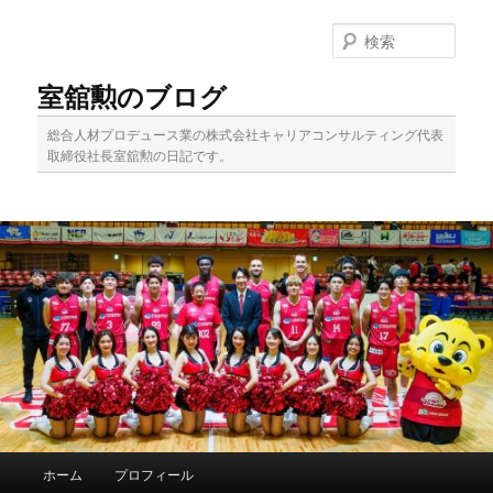
メ
イ
検
ン
索
コ
室舘勲のブログ
ン
テ
総合人材プロデュース業の株式会社キャリアコンサルティング代表
ン
取締役社長室舘勲の日記です。
ツ
へ
移
動
メ
ホーム
プロフィール
イ