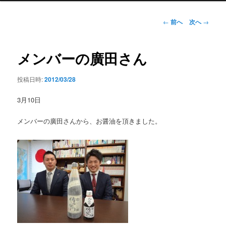
ン
メ
投
←
前へ
次へ
→
ニ
稿
ュ
ナ
ー
ビ
メンバーの廣田さん
ゲ
ー
投稿日時:
2012/03/28
シ
ョ
3月10日
ン
メンバーの廣田さんから、お醤油を頂きました。