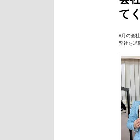
て
9月の会
弊社を退