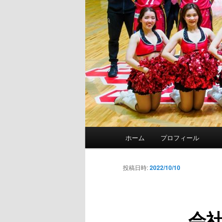
メ
ホーム
プロフィール
イ
ン
メ
投稿日時:
2022/10/10
ニ
ュ
ー
会