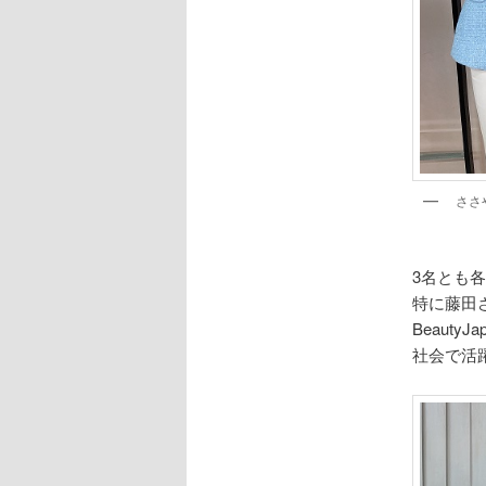
ささ
3名とも
特に藤田
Beauty
社会で活