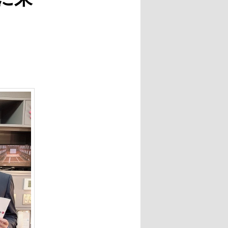
ー
シ
ョ
ン