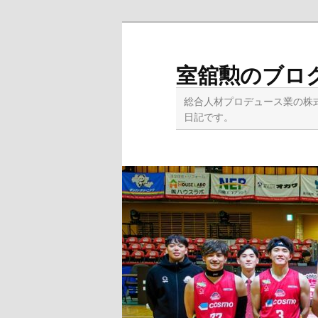
メ
イ
ン
室舘勲のブロ
コ
ン
総合人材プロデュース業の株
テ
日記です。
ン
ツ
へ
移
動