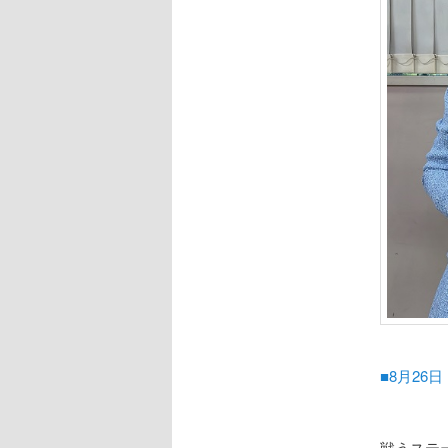
■8月26日
戦うステ