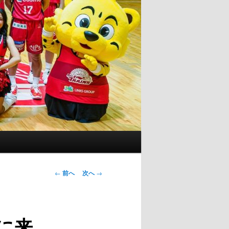
投
←
前へ
次へ
→
稿
ナ
ビ
に来
ゲ