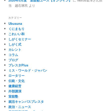
2020年5月度 室舘塾ユース【オンライン】
に
Nexus金澤さん担
当 越石琢民
より
カテゴリー
Ubusuna
くにまもり
これいい和
しがくセミナー
しがく式
カレント
コラム
ブログ
プレスタPlus
ミス・ワールド・ジャパン
ロータリー
伝統・文化
健康経営
外部講演
室舘塾
就活キャンパスプレスタ
政治・ニュース