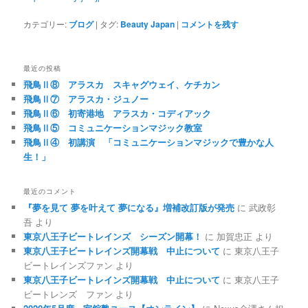
カテゴリー:
ブログ
|
タグ:
Beauty Japan
|
コメントを残す
最近の投稿
飛鳥Ⅱ⑧ アラスカ スキャグウェイ、ケチカン
飛鳥Ⅱ⑦ アラスカ・ジュノー
飛鳥Ⅱ⑥ 初寄港地 アラスカ・コディアック
飛鳥Ⅱ⑤ コミュニケーションマジック教室
飛鳥Ⅱ④ 初講演 「コミュニケーションマジックで豊かな人
生！」
最近のコメント
『夢を見て 夢を叶えて 夢になる』増補改訂版が発売
に
武政彰
吾
より
東京八王子ビートレインズ シーズン開幕！
に
加賀忠正
より
東京八王子ビートレインズ開幕戦 中止について
に
東京八王子
ビートレインズファン
より
東京八王子ビートレインズ開幕戦 中止について
に
東京八王子
ビートレンズ ファン
より