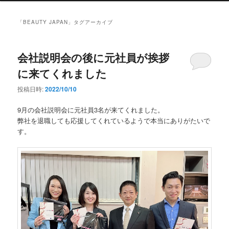
ン
メ
「
BEAUTY JAPAN
」タグアーカイブ
ニ
ュ
ー
会社説明会の後に元社員が挨拶
に来てくれました
投稿日時:
2022/10/10
9月の会社説明会に元社員3名が来てくれました。
弊社を退職しても応援してくれているようで本当にありがたいで
す。