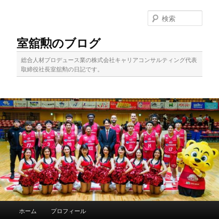
メ
サ
イ
ブ
検
ン
コ
索
コ
ン
室舘勲のブログ
ン
テ
テ
ン
総合人材プロデュース業の株式会社キャリアコンサルティング代表
ン
ツ
取締役社長室舘勲の日記です。
ツ
へ
へ
移
移
動
動
メ
ホーム
プロフィール
イ