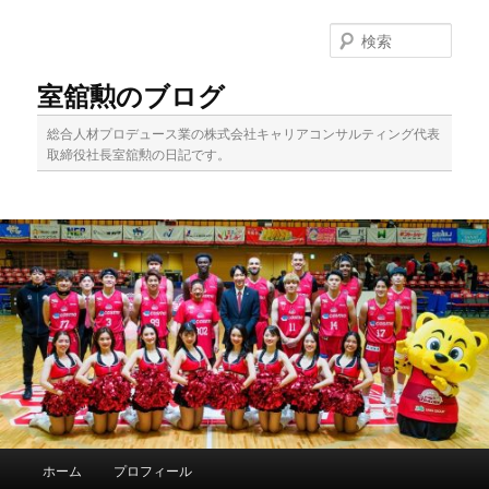
メ
イ
検
ン
索
コ
室舘勲のブログ
ン
テ
総合人材プロデュース業の株式会社キャリアコンサルティング代表
ン
取締役社長室舘勲の日記です。
ツ
へ
移
動
メ
ホーム
プロフィール
イ