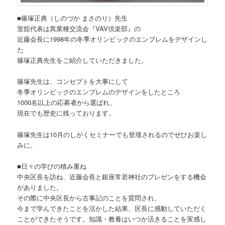
■篠塚正典（しのづか まさのり）先生
室舘代表は異業種交流会『VAV倶楽部』の
近藤会長に1998年の冬季オリンピックのエンブレムをデザインし
た
篠塚正典先生をご紹介していただきました。
篠塚先生は、コンセプトを大事にして
冬季オリンピックのエンブレムのデザインをしたところ
1000名以上の応募者から選ばれ、
現在でも歴史に残っております。
篠塚先生は10月のしがくセミナーでも登壇されるのでぜひお楽し
みに。
■日々の学びの積み重ね
中央区長を訪ね、近藤会長と銀座常若神社のプレゼンをする機会
がありました。
その際に中央区長から古事記のことを質問され、
今まで学んできたことを活かした結果、区長に感動していただく
ことができたそうです。知識・教養はいつか活きることを実感し