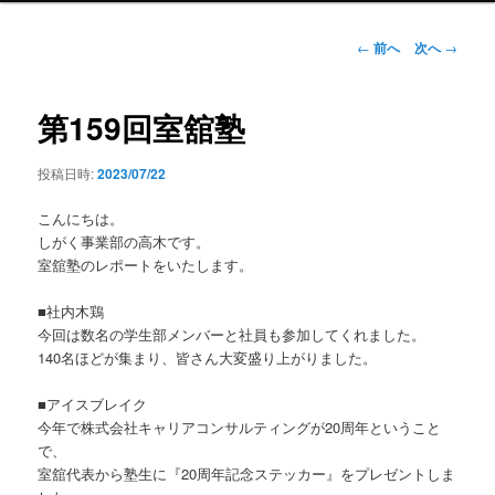
ン
メ
投
←
前へ
次へ
→
ニ
稿
ュ
ナ
ー
ビ
第159回室舘塾
ゲ
ー
投稿日時:
2023/07/22
シ
ョ
こんにちは。
ン
しがく事業部の高木です。
室舘塾のレポートをいたします。
■社内木鶏
今回は数名の学生部メンバーと社員も参加してくれました。
140名ほどが集まり、皆さん大変盛り上がりました。
■アイスブレイク
今年で株式会社キャリアコンサルティングが20周年ということ
で、
室舘代表から塾生に『20周年記念ステッカー』をプレゼントしま