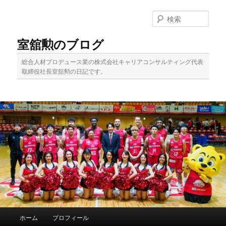
メ
イ
検
ン
索
コ
室舘勲のブログ
ン
テ
総合人材プロデュース業の株式会社キャリアコンサルティング代表
ン
取締役社長室舘勲の日記です。
ツ
へ
移
動
メ
ホーム
プロフィール
イ