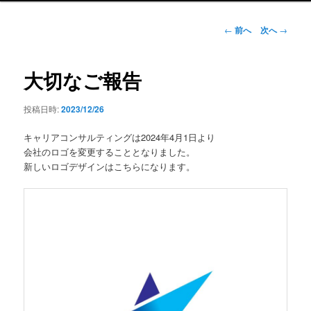
ン
メ
投
←
前へ
次へ
→
ニ
稿
ュ
ナ
ー
ビ
大切なご報告
ゲ
ー
投稿日時:
2023/12/26
シ
ョ
キャリアコンサルティングは2024年4月1日より
ン
会社のロゴを変更することとなりました。
新しいロゴデザインはこちらになります。