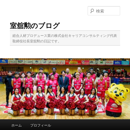
メ
イ
検
ン
索
コ
室舘勲のブログ
ン
テ
総合人材プロデュース業の株式会社キャリアコンサルティング代表
ン
取締役社長室舘勲の日記です。
ツ
へ
移
動
メ
ホーム
プロフィール
イ