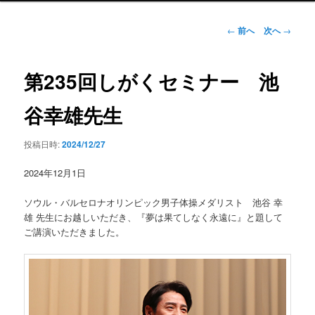
ン
メ
投
←
前へ
次へ
→
ニ
稿
ュ
ナ
ー
ビ
第235回しがくセミナー 池
ゲ
ー
谷幸雄先生
シ
ョ
投稿日時:
2024/12/27
ン
2024年12月1日
ソウル・バルセロナオリンピック男子体操メダリスト 池谷 幸
雄 先生にお越しいただき、『夢は果てしなく永遠に』と題して
ご講演いただきました。