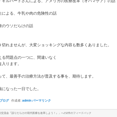
・ギルバートさんによる、アメリカの医療改革（オバマケア）の話
生による、牛乳や肉の危険性の話
療のウソだらけの話
き切れませんが、大変ショッキングな内容も数多くありました。
える問題点の一つに、間違いなく
は入ります。
って、最善手の治療方法が普及する事を、期待します。
強になった一日でした。
ブログ
作成者:
admin
パーマリンク
学術交流会『誤りだらけの現代医療を改革しよう！』
」への2件のフィードバック