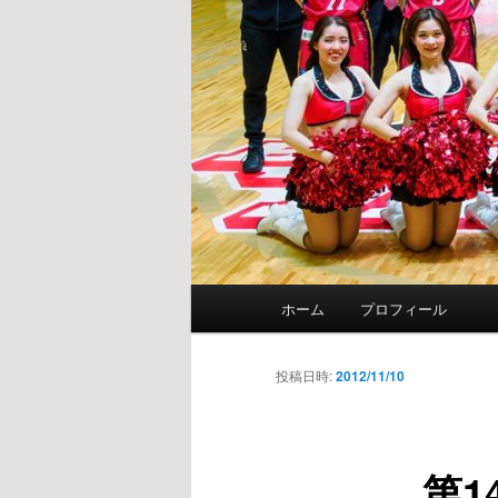
メ
ホーム
プロフィール
イ
ン
メ
投稿日時:
2012/11/10
ニ
ュ
ー
第