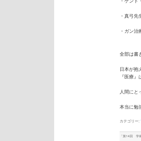
・ケント
・真弓先
・ガン治
全部は書
日本が抱
『医療』
人間にと
本当に勉
カテゴリー:
「
第14回 