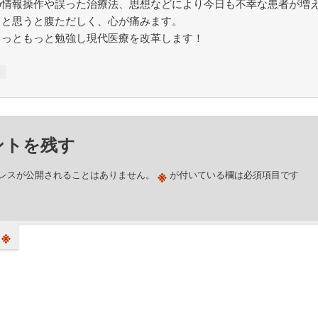
の情報操作や誤った治療法、思想などにより今日も不幸な患者が増
ると思うと腹ただしく、心が痛みます。
もっともっと勉強し現代医療を改革します！
↓
ントを残す
※
レスが公開されることはありません。
が付いている欄は必須項目です
※