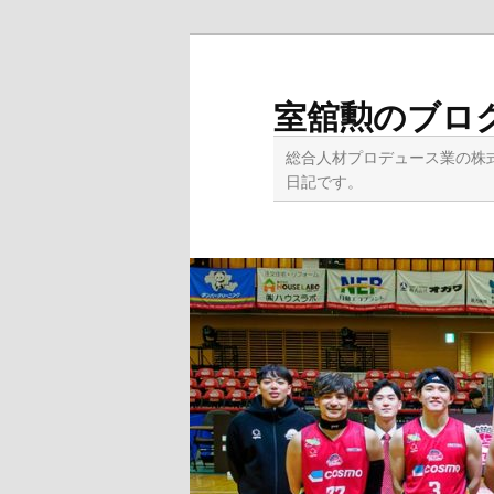
メ
イ
ン
室舘勲のブロ
コ
ン
総合人材プロデュース業の株
テ
日記です。
ン
ツ
へ
移
動