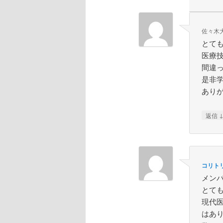
佐々木
とて
医療
間違
是非
あり
返信
コリト
メン
とて
現代
はあ