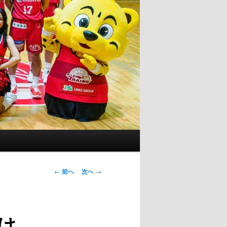
投
←
前へ
次へ
→
稿
ナ
ビ
け
ゲ