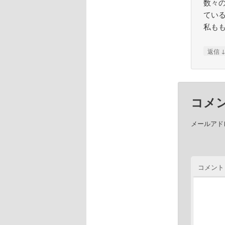
数々
てい
私も
返信
コメ
メールアド
コメント