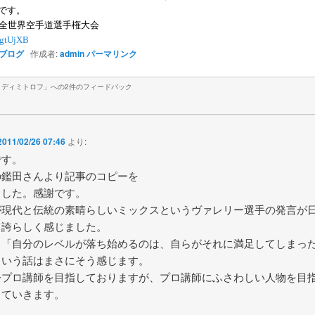
です。
念全世界空手道選手権大会
y/gtUjXB
ブログ
作成者:
admin
パーマリンク
・ディミトロフ
」への2件のフィードバック
2011/02/26 07:46
より:
です。
の鑑田さんより記事のコピーを
ました。感謝です。
が現代と伝統の素晴らしいミックスというヴァレリー選手の発言が
て誇らしく感じました。
、「自分のレベルが落ち始めるのは、自らがそれに満足してしまっ
という話はまさにそう感じます。
今プロ講師を目指しておりますが、プロ講師にふさわしい人物を目
していきます。