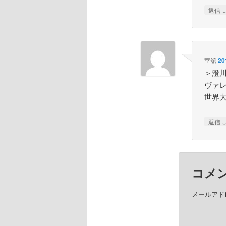
返信
室舘
20
＞澄
ヴァ
世界
返信
コメ
メールアド