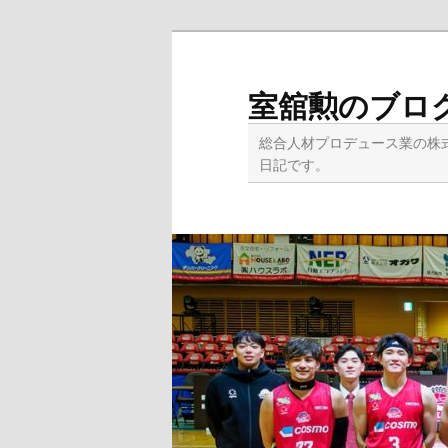
メ
イ
ン
室舘勲のブロ
コ
ン
総合人材プロデュース業の株
テ
日記です。
ン
ツ
へ
移
動