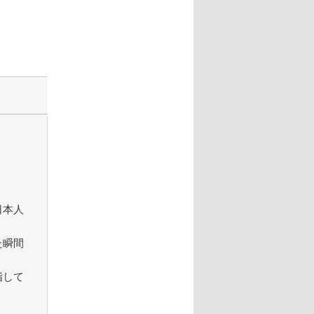
日本人
た瞬間
指して