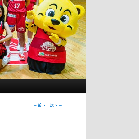
投
←
前へ
次へ
→
稿
ナ
ビ
ゲ