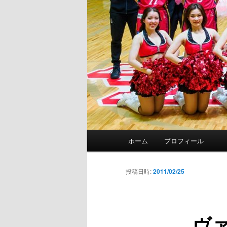
メ
ホーム
プロフィール
イ
ン
メ
投稿日時:
2011/02/25
ニ
ュ
ー
ヴ