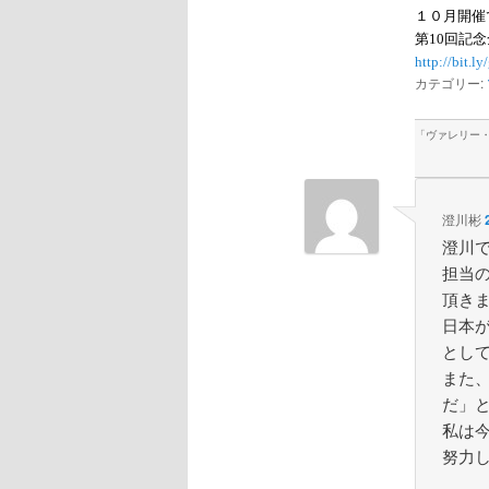
１０月開催
第10回記
http://bit.l
カテゴリー:
「
ヴァレリー
澄川彬
澄川
担当
頂き
日本
とし
また
だ」
私は
努力