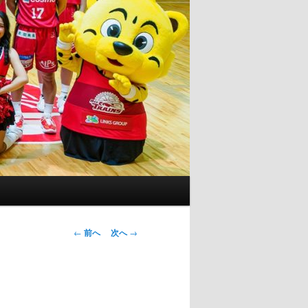
投
←
前へ
次へ
→
稿
ナ
ビ
ゲ