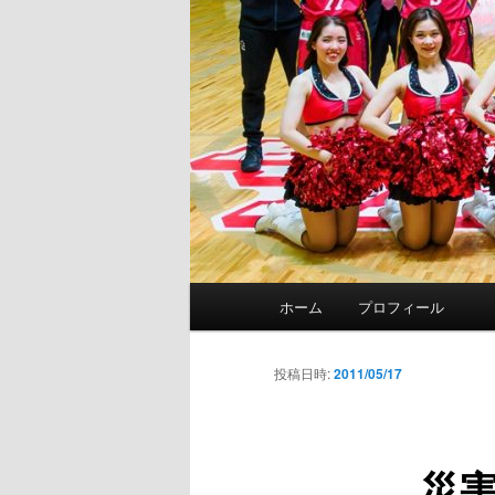
メ
ホーム
プロフィール
イ
ン
メ
投稿日時:
2011/05/17
ニ
ュ
ー
災