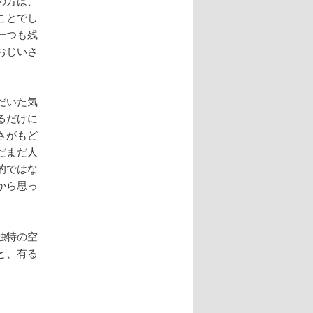
の方は、
ことでし
一つも残
おじいさ
だいた気
るだけに
さがもど
だまだ人
的ではな
から思っ
独特の空
と、有る