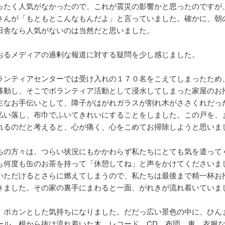
ったく人気がなかったので、これが震災の影響かと思ったのですが
さんが「もともとこんなもんだよ」と言っていました。確かに、朝
田舎なら人気がないのは当然だと思いました。
おるメディアの過剰な報道に対する疑問を少し感じました。
ランティアセンターでは受け入れの１７０名をこえてしまったため
移動し、そこでボランティア活動として浸水してしまった家屋のお
主なお手伝いとして、障子がはがれガラスが割れ木がささくれだっ
払い落し、布巾でふいてきれいにすることをしました。この戸を、
れるのだと考えると、心が痛く、心をこめてお掃除しようと思いま
ちの方々は、つらい状況にもかかわらず私たちにとても気を遣って
も何度も缶のお茶を持って「休憩してね」と声をかけてくださいま
いただけるとさらに燃えてしまうので、私たちは最後まで精一杯お
きました。その家の裏手にまわると一面、がれきが流れ着いていま
、ポカンとした気持ちになりました。だだっ広い景色の中に、ひん
ール、根から抜け流れ着いた木、レコード、CD、布団、車、衣服