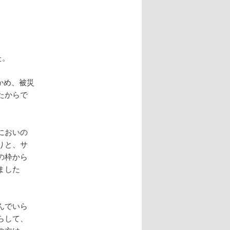
た。
かめ、被災
たからで
においの
りと、サ
の枠から
ました
。
んでいら
らして、