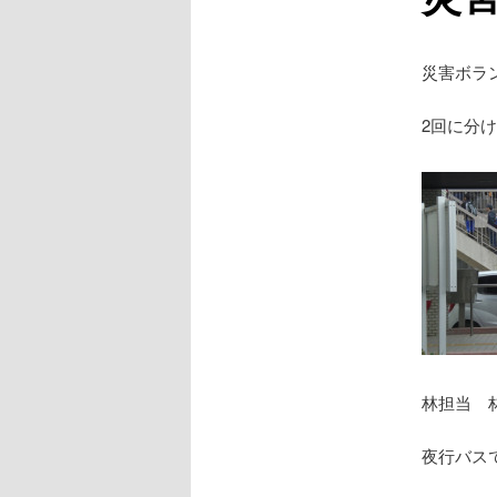
災害ボラ
2回に分
林担当 
夜行バス