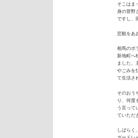
そこはま
身の菅野
ですし、
悲観をあ
相馬のボ
新地町へ
ました。
やごみを
て生活さ
そのおう
り、何度
う言って
ていただ
しばらく
ガードレ