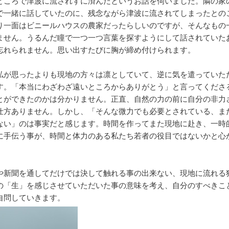
ところで津波に流されずに済んだというお話を伺いました。隣の家
で一緒に話していたのに、残念ながら津波に流されてしまったとの
り一面はビニールハウスの農家だったらしいのですが、そんなもの
ません。うるんだ瞳で一つ一つ言葉を探すようにして話されていた
忘れられません。思い出すたびに胸が締め付けられます。
が思ったよりも現地の方々は凛としていて、逆に気を遣っていた
す。「本当にわざわざ遠いところからありがとう」と言ってくださ
とができたのかは分かりません。正直、自然の力の前に自分の非力
仕方ありません。しかし、「そんな微力でも必要とされている、ま
ない」のは事実だと感じます。時間を作ってまた現地に赴き、一時
に手伝う事が、時間と体力のある私たち若者の役目ではないかと心
。
新聞を通してだけでは決して触れる事の出来ない、現地に流れる
の「生」を感じさせていただいた事の意味を考え、自分のすべきこ
自問していきます。