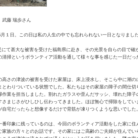
 武藤 瑞歩さん
年5月１日。この日は私の人生の中でも忘れられない一日となりまし
の震災にて甚大な被害を受けた福島県に赴き、その光景を自らの目で確
の清掃というボランティア活動を通して様々な事を感じた一日だっ
高さの津波の被害を受けた家屋は、床上浸水し、そこら中に潮の
まとわりついている状態でした。私たちはその家屋の障子の間仕切
掃作業を担当しました。割れたガラスや歪んだサッシ、壊れた障子
すさまじさがひしひし伝わってきました。ほぼ無心で掃除をしてい
が自宅だったらと想像するだけで背筋が凍りつくような思いでした
番印象に残っているのは、今回のボランティア活動をした家に住
ご家族の方々とのお話です。その家にはご高齢のご夫婦が住んでい