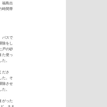
、福島出
の時間帯
、バスで
掃除をし
た戸の砂
また使っ
した。
くださ
した。そ
掃除させ
した。
まがった
など、さま