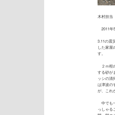
木村担当
2011
3.11
した家屋
す。
２ｍ程の
する砂が
ッシの清
は津波の
が、これ
中でも一
っしゃる