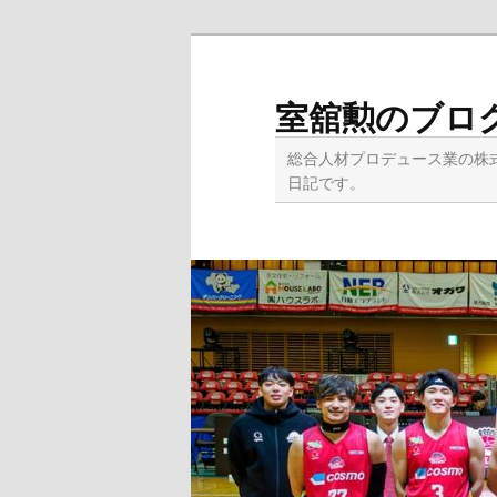
メ
イ
ン
室舘勲のブロ
コ
ン
総合人材プロデュース業の株
テ
日記です。
ン
ツ
へ
移
動