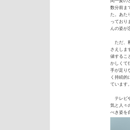
間一髪の
数分前ま
た。あた
っており
んの姿が
ただ、私
さえしま
値するこ
かしくて
手が足り
く持続的
ています
テレビや
気と人々
べき姿を