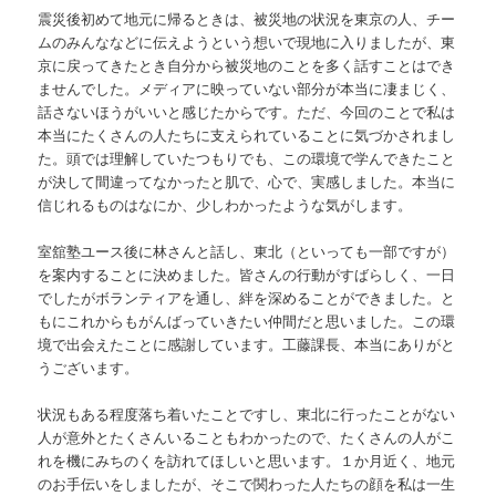
震災後初めて地元に帰るときは、被災地の状況を東京の人、チー
ムのみんななどに伝えようという想いで現地に入りましたが、東
京に戻ってきたとき自分から被災地のことを多く話すことはでき
ませんでした。メディアに映っていない部分が本当に凄まじく、
話さないほうがいいと感じたからです。ただ、今回のことで私は
本当にたくさんの人たちに支えられていることに気づかされまし
た。頭では理解していたつもりでも、この環境で学んできたこと
が決して間違ってなかったと肌で、心で、実感しました。本当に
信じれるものはなにか、少しわかったような気がします。
室舘塾ユース後に林さんと話し、東北（といっても一部ですが）
を案内することに決めました。皆さんの行動がすばらしく、一日
でしたがボランティアを通し、絆を深めることができました。と
もにこれからもがんばっていきたい仲間だと思いました。この環
境で出会えたことに感謝しています。工藤課長、本当にありがと
うございます。
状況もある程度落ち着いたことですし、東北に行ったことがない
人が意外とたくさんいることもわかったので、たくさんの人がこ
れを機にみちのくを訪れてほしいと思います。１か月近く、地元
のお手伝いをしましたが、そこで関わった人たちの顔を私は一生