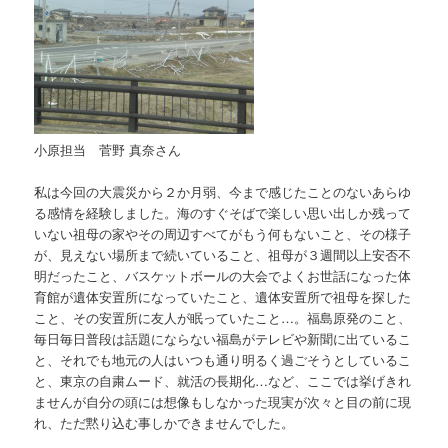
小原担当 菅野 真奈さん
私は今回の大震災から２か月弱、今まで感じたことのないあらゆ
る感情を経験しました。海のすぐそばで楽しい思い出しか残って
いない祖母の家やその周辺すべてがもう何もないこと、その様子
が、見えない場所まで続いていること、祖母が３週間以上安否不
明だったこと、バスケットボールの大会でよくお世話になった体
育館が遺体安置所になっていたこと、遺体安置所で祖母を探した
こと、その安置所に友人が眠っていたこと…。福島原発のこと、
毎日毎日普段は話題にならない福島がテレビや新聞に出ているこ
と、それでも地元の人はいつも通り明るく過ごそうとしているこ
と、東京の自粛ムード、就活の長期化…など、ここでは挙げきれ
ませんが自分の頭には想像もしなかった現実が次々と目の前に現
れ、ただ黙り込む事しかできませんでした。