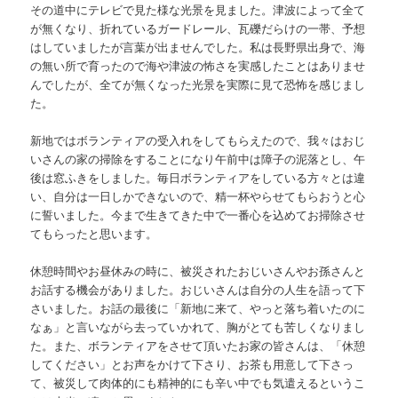
その道中にテレビで見た様な光景を見ました。津波によって全て
が無くなり、折れているガードレール、瓦礫だらけの一帯、予想
はしていましたが言葉が出ませんでした。私は長野県出身で、海
の無い所で育ったので海や津波の怖さを実感したことはありませ
んでしたが、全てが無くなった光景を実際に見て恐怖を感じまし
た。
新地ではボランティアの受入れをしてもらえたので、我々はおじ
いさんの家の掃除をすることになり午前中は障子の泥落とし、午
後は窓ふきをしました。毎日ボランティアをしている方々とは違
い、自分は一日しかできないので、精一杯やらせてもらおうと心
に誓いました。今まで生きてきた中で一番心を込めてお掃除させ
てもらったと思います。
休憩時間やお昼休みの時に、被災されたおじいさんやお孫さんと
お話する機会がありました。おじいさんは自分の人生を語って下
さいました。お話の最後に「新地に来て、やっと落ち着いたのに
なぁ」と言いながら去っていかれて、胸がとても苦しくなりまし
た。また、ボランティアをさせて頂いたお家の皆さんは、「休憩
してください」とお声をかけて下さり、お茶も用意して下さっ
て、被災して肉体的にも精神的にも辛い中でも気遣えるというこ