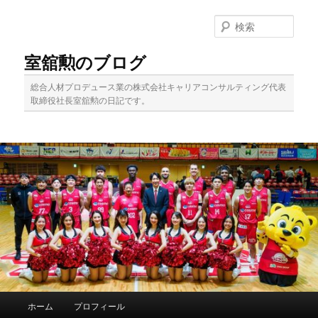
メ
イ
検
ン
索
コ
室舘勲のブログ
ン
テ
総合人材プロデュース業の株式会社キャリアコンサルティング代表
ン
取締役社長室舘勲の日記です。
ツ
へ
移
動
メ
ホーム
プロフィール
イ