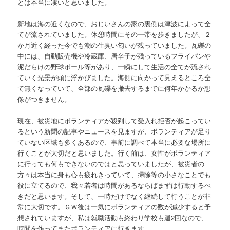
とは本当に凄いと思いました。
新地は海の近くなので、おじいさんの家の裏側は津波によって全
てが流されていました。休憩時間にその一帯を歩きましたが、２
か月近く経った今でも潮の生臭い匂いが残っていました。瓦礫の
中には、自動販売機や冷蔵庫、唐辛子が残っているフライパンや
泥だらけの野球ボール等があり、一瞬にして生活の全てが流され
ていく光景が頭に浮かびました。海側に向かって見えるところ全
て無くなっていて、全部の瓦礫を撤去するまでに何年かかるか想
像がつきません。
現在、被災地にボランティアが殺到して受入れ拒否が起こってい
るという新聞の記事やニュースを見ますが、ボランティアが足り
ていない区域も多くあるので、事前に調べて本当に必要な場所に
行くことが大切だと思いました。行く前は、女性がボランティア
に行っても何もできないのではと思っていましたが、被災者の
方々は本当に身も心も疲れきっていて、掃除等の小さなことでも
役に立てるので、我々若者は時間があるならばまずは行動するべ
きだと思います。そして、一時だけでなく継続して行うことが非
常に大切です。ＧＷ後は一気にボランティアの数が減少すると予
想されていますが、私は就職活動も終わり学校も週2回なので、
時間を作ってまたボランティアに行きます。