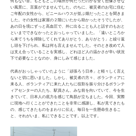
何もない音。もともとこの場所が何だったのかを全く想像させな
い風景に、言葉がでませんでした。のちに、被災者のお宅に住む
ご年配の女性から、ビニールハウスが並ぶ畑だったことを聞きま
した。その女性は家屋の２階にいたから助かったそうでしたが、
あの日を境にずっと高血圧で、外に出ることも人と話すのもおと
といまでできなかったとおっしゃっていました。「遠いところか
ら来てうちを掃除してくれてありがとう、ありがとう」と繰り返
し頭を下げられ、私は何も言えませんでした。そのとき改めて人
は支え合っていることを実感し、どれほど人の温かさが辛い状況
下で必要なことなのか、身にしみて感じました。
代表がおっしゃっていたように「頑張ろう日本」と軽々しく言え
ないと切に思いました。しかし、被災者の方々、ボランティアに
来る人、ボランティアに来た人たちに役割を振り分けるボランテ
ィアセンターの人たち、駅員さん、みな前を向いていて、今を生
きていて、日本人の底力を感じて鳥肌が立ちました。今回、実際
に現地へ行くことができたことを非常に感謝し、私が見てきたも
の、感じてきたものをまわりに伝え、毎日を一生懸命生きるこ
と、それがいま、私にできることです。以上です。