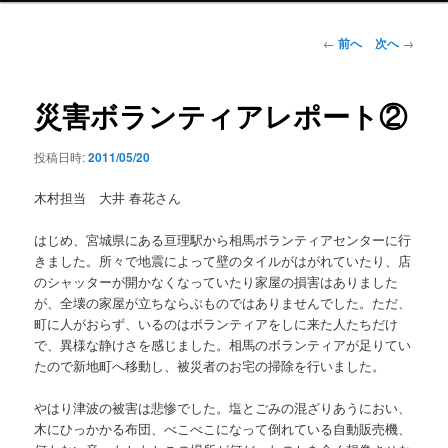
ン
メ
投
←
前へ
次へ
→
ニ
稿
ュ
ナ
ー
ビ
災害ボランティアレポート②
ゲ
ー
投稿日時:
2011/05/20
シ
ョ
木村担当 大井 春花さん
ン
はじめ、宮城県にある亘理駅から相馬ボランティアセンターに行
きました。所々で地震によって壁のタイルがはがれていたり、店
のシャッターが開かなくなっていたり家屋の損害はありました
が、全壊の家屋が立ちならぶものではありませんでした。ただ、
町に人がおらず、いるのはボランティアをしに来た人たちだけ
で、異様な静けさを感じました。相馬のボランティアが足りてい
たので新地町へ移動し、被災者のお宅の掃除を行いました。
やはり津波の被害は悲惨でした。塩とごみの混ざりあうにおい、
木にひっかかる布団、べこべこになって倒れている自動販売機、