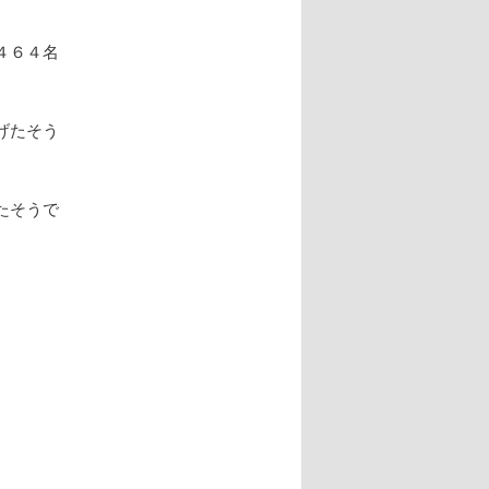
４６４名
げたそう
たそうで