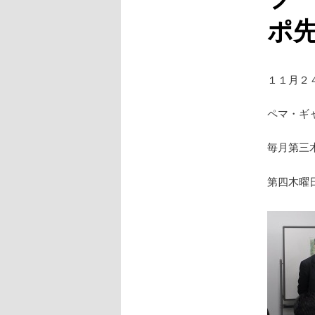
ポ
１１月２
ペマ・ギ
毎月第三
第四木曜