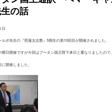
先生の話
４日
ャルポ先生の『照蓮太志塾』5期生の第10回目が開催されました。
木曜日開催ですが今回はブータン国王陛下来日と重なりましたので
日に開催しました。