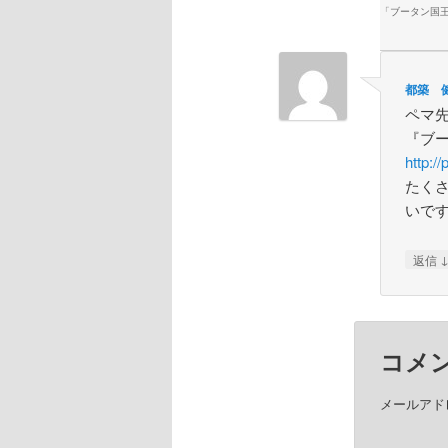
「
ブータン国
都築 
ペマ
『ブー
http:/
たく
いで
返信
コメ
メールアド