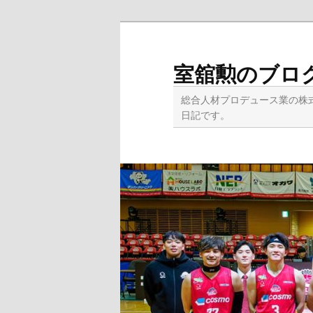
メ
イ
ン
室舘勲のブロ
コ
ン
総合人材プロデュース業の株
テ
日記です。
ン
ツ
へ
移
動