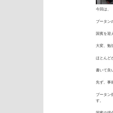
今回は、
ブータン
国賓を迎
大変、勉
ほとんど
書いて良
先ず、事
ブータン
す。
国賓の場