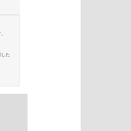
す。
催した