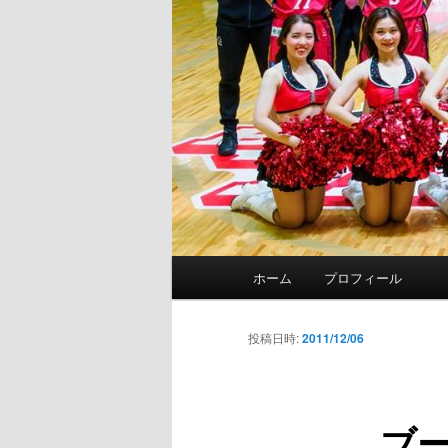
メ
ホーム
プロフィール
イ
ン
メ
投稿日時:
2011/12/06
ニ
ュ
ー
ブ