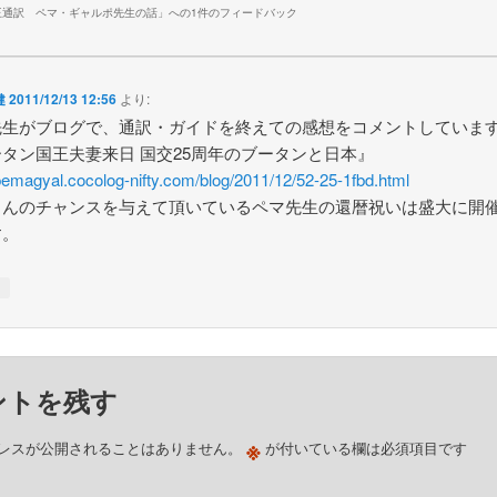
王通訳 ペマ・ギャルポ先生の話
」への1件のフィードバック
健
2011/12/13 12:56
より:
先生がブログで、通訳・ガイドを終えての感想をコメントしていま
タン国王夫妻来日 国交25周年のブータンと日本』
/pemagyal.cocolog-nifty.com/blog/2011/12/52-25-1fbd.html
さんのチャンスを与えて頂いているペマ先生の還暦祝いは盛大に開
す。
↓
ントを残す
※
レスが公開されることはありません。
が付いている欄は必須項目です