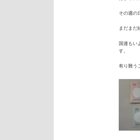
その週の
まだまだ
国連もい
す。
有り難う