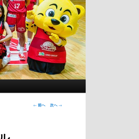
投
←
前へ
次へ
→
稿
ナ
ビ
ル
ゲ