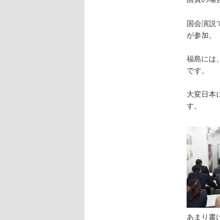
国会演説
が参加。
福島には
です。
大変日本
す。
あまり書