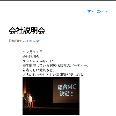
ン
メ
投
←
前へ
次へ
→
ニ
稿
ュ
ナ
ー
ビ
会社説明会
ゲ
ー
投稿日時:
2011/12/12
シ
ョ
１２月１１日
ン
会社説明会
New Year’s Party2012
毎年開催している1000名規模のパーティー。
若者らしい元気さと、
大人のしっかりとした雰囲気が楽しめる。