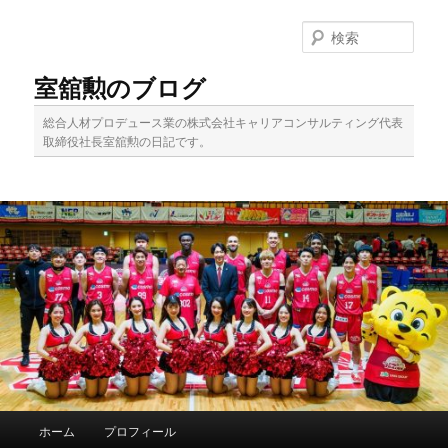
メ
イ
検
ン
索
コ
室舘勲のブログ
ン
テ
総合人材プロデュース業の株式会社キャリアコンサルティング代表
ン
取締役社長室舘勲の日記です。
ツ
へ
移
動
メ
ホーム
プロフィール
イ