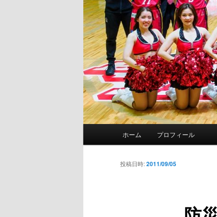
メ
ホーム
プロフィール
イ
ン
メ
投稿日時:
2011/09/05
ニ
ュ
ー
防