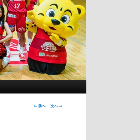
投
←
前へ
次へ
→
稿
ナ
ビ
ゲ