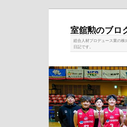
メ
イ
ン
室舘勲のブロ
コ
ン
総合人材プロデュース業の株
テ
日記です。
ン
ツ
へ
移
動