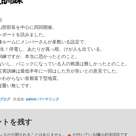
日
山部部長を中心に四回開催。
レポートを読みました。
修ルームにメンバーさんが多数いる設定で、
発生！停電し、あたりが真っ暗。けが人も出ている。
訓練ですが、本当に恐かったとのこと。
ないし、パニックになっている人の救護は難しかったとのこと。
災害訓練は最低半年に一回はした方が良いとの意見でした。
かわからない首都直下型地震。
ば憂い無しです。
ブログ
作成者:
admin
パーマリンク
ントを残す
※
レスが公開されることはありません。
が付いている欄は必須項目です