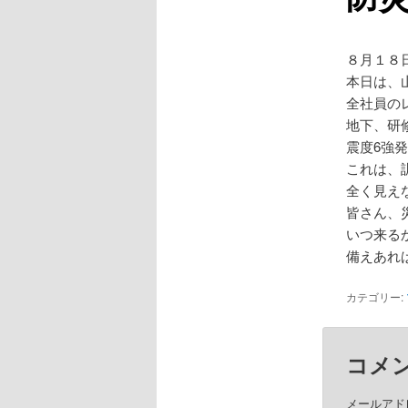
８月１８
本日は、
全社員の
地下、研
震度6強
これは、
全く見え
皆さん、
いつ来る
備えあれ
カテゴリー:
コメ
メールアド